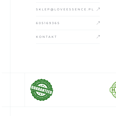
SKLEP@LOVEESSENCE.PL
605169365
KONTAKT
POZNAJ PARTNERA