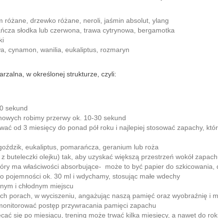
różane, drzewko różane, neroli, jaśmin absolut, ylang
rańcza słodka lub czerwona, trawa cytrynowa, bergamotka
ki
a, cynamon, wanilia, eukaliptus, rozmaryn
zalna, w określonej strukturze, czyli:
30 sekund
howych robimy przerwy ok. 10-30 sekund
ać od 3 miesięcy do ponad pół roku i najlepiej stosować zapachy, kt
oździk, eukaliptus, pomarańcza, geranium lub roża
 buteleczki olejku) tak, aby uzyskać większą przestrzeń wokół zapachu
tóry ma właściwości absorbujące- może to być papier do szkicowania, 
k o pojemności ok. 30 ml i wdychamy, stosując małe wdechy
nym i chłodnym miejscu
ych porach, w wyciszeniu, angażując naszą pamięć oraz wyobraźnię i 
y monitorować postęp przywracania pamięci zapachu
cać się po miesiącu, trening może trwać kilka miesięcy, a nawet do rok