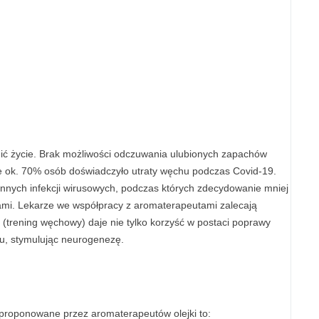
nić życie. Brak możliwości odczuwania ulubionych zapachów
e ok. 70% osób doświadczyło utraty węchu podczas Covid-19.
innych infekcji wirusowych, podczas których zdecydowanie mniej
tami. Lekarze we współpracy z aromaterapeutami zalecają
(trening węchowy) daje nie tylko korzyść w postaci poprawy
gu, stymulując neurogenezę.
 proponowane przez aromaterapeutów olejki to: