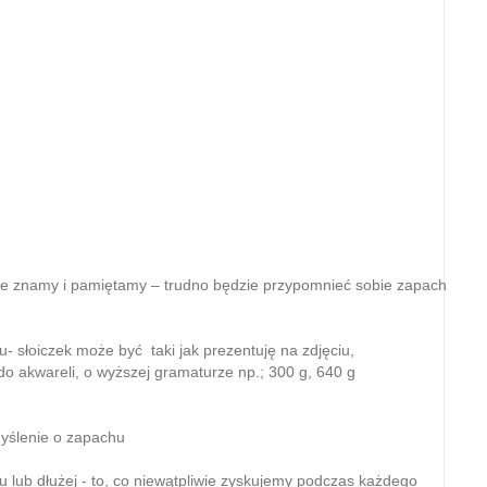
óre znamy i pamiętamy – trudno będzie przypomnieć sobie zapach
- słoiczek może być taki jak prezentuję na zdjęciu,
do akwareli, o wyższej gramaturze np.; 300 g, 640 g
myślenie o zapachu
u lub dłużej - to, co niewątpliwie zyskujemy podczas każdego