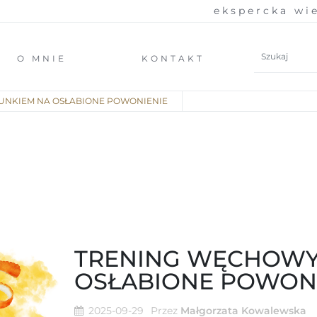
ekspercka wiedza z 
O MNIE
KONTAKT
UNKIEM NA OSŁABIONE POWONIENIE
TRENING WĘCHOWY
OSŁABIONE POWON
2025-09-29
Przez
Małgorzata Kowalewska