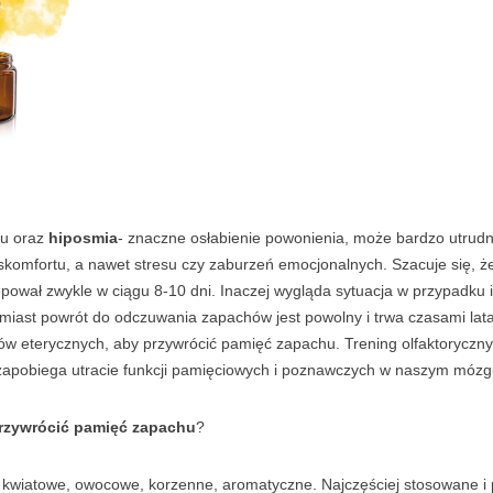
hu oraz
hiposmia
- znaczne osłabienie powonienia, może bardzo utrud
komfortu, a nawet stresu czy zaburzeń emocjonalnych. Szacuje się, ż
pował zwykle w ciągu 8-10 dni. Inaczej wygląda sytuacja w przypadku 
omiast powrót do odczuwania zapachów jest powolny i trwa czasami la
w eterycznych, aby przywrócić pamięć zapachu. Trening olfaktoryczny 
ż zapobiega utracie funkcji pamięciowych i poznawczych w naszym móz
rzywrócić pamięć zapachu
?
y kwiatowe, owocowe, korzenne, aromatyczne. Najczęściej stosowane i