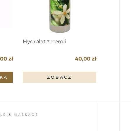
Hydrolat z neroli
00 zł
40,00 zł
KA
ZOBACZ
 & MASSAGE
C