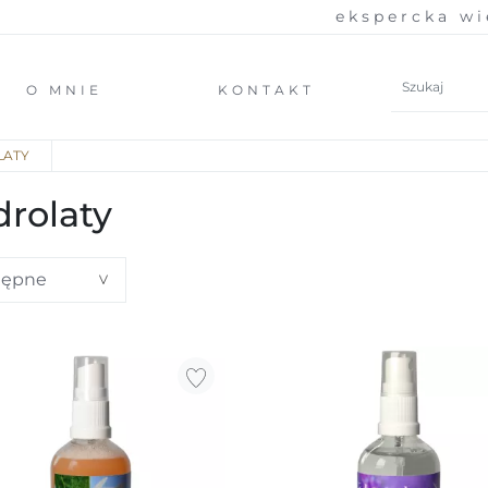
ekspercka wiedz
O MNIE
KONTAKT
LATY
rolaty