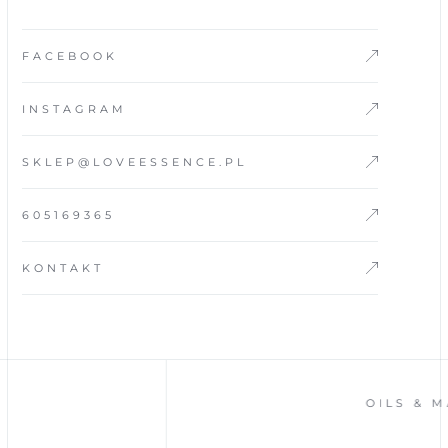
FACEBOOK
INSTAGRAM
SKLEP@LOVEESSENCE.PL
605169365
KONTAKT
OILS & MASSA