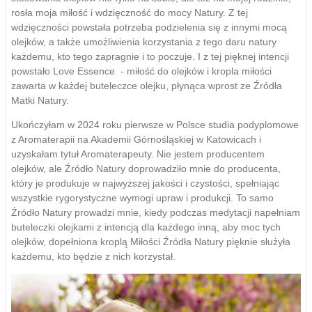
rosła moja miłość i wdzięczność do mocy Natury. Z tej
wdzięczności powstała potrzeba podzielenia się z innymi mocą
olejków, a także umożliwienia korzystania z tego daru natury
każdemu, kto tego zapragnie i to poczuje. I z tej pięknej intencji
powstało Love Essence - miłość do olejków i kropla miłości
zawarta w każdej buteleczce olejku, płynąca wprost ze Źródła
Matki Natury.
Ukończyłam w 2024 roku pierwsze w Polsce studia podyplomowe
z Aromaterapii na Akademii Górnośląskiej w Katowicach i
uzyskałam tytuł Aromaterapeuty. Nie jestem producentem
olejków, ale Źródło Natury doprowadziło mnie do producenta,
który je produkuje w najwyższej jakości i czystości, spełniając
wszystkie rygorystyczne wymogi upraw i produkcji. To samo
Źródło Natury prowadzi mnie, kiedy podczas medytacji napełniam
buteleczki olejkami z intencją dla każdego inną, aby moc tych
olejków, dopełniona kroplą Miłości Źródła Natury pięknie służyła
każdemu, kto będzie z nich korzystał.