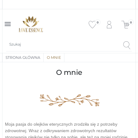
ekspe
menu
0
0
STRONA GŁÓWNA
O MNIE
O mnie
Moja pasja do olejków eterycznych zrodziła się z potrzeby
zdrowotnej. Wraz z odkrywaniem zdrowotnych rezultatów
stosowania olejków nie tylko na sobie, ale też na mojej rodzinie,