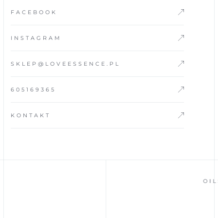
FACEBOOK
INSTAGRAM
SKLEP@LOVEESSENCE.PL
605169365
KONTAKT
OIL