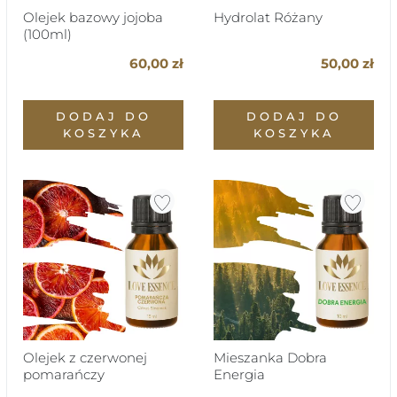
Olejek bazowy jojoba
Hydrolat Różany
(100ml)
60,00 zł
50,00 zł
DODAJ DO
DODAJ DO
KOSZYKA
KOSZYKA
Olejek z czerwonej
Mieszanka Dobra
pomarańczy
Energia