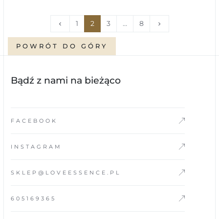
Poprzedni
Następny
1
2
3
…
8
keyboard_arrow_left
keyboard_arrow_right
POWRÓT DO GÓRY
Bądź z nami na bieżąco
FACEBOOK
INSTAGRAM
SKLEP@LOVEESSENCE.PL
605169365