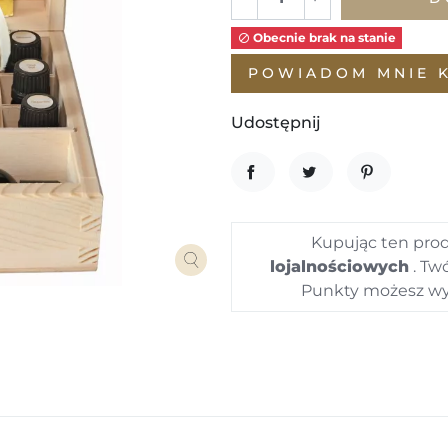
Obecnie brak na stanie

POWIADOM MNIE K
Udostępnij
UDOSTĘPNIJ
TWEETUJ
PINTE
Kupując ten pro
lojalnościowych
. Tw
Punkty możesz wy