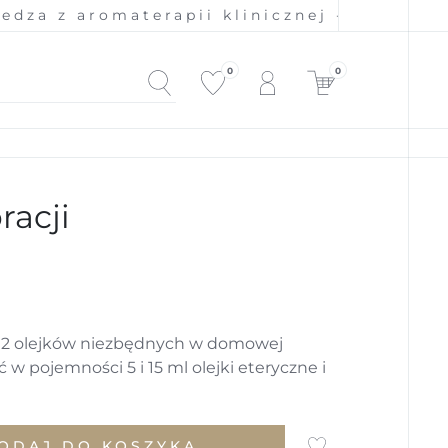
z aromaterapii klinicznej - 100% natural
0
0
racji
a 12 olejków niezbędnych w domowej
w pojemności 5 i 15 ml olejki eteryczne i
ODAJ DO KOSZYKA