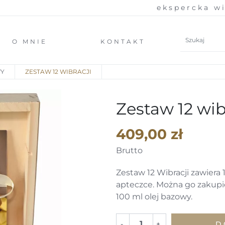
ekspercka wiedza 
O MNIE
KONTAKT
WY
ZESTAW 12 WIBRACJI
Zestaw 12 wib
409,00 zł
Brutto
Zestaw 12 Wibracji zawier
apteczce. Można go zakupić 
100 ml olej bazowy.
-
+
D