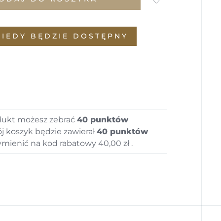
IEDY BĘDZIE DOSTĘPNY
REST
dukt możesz zebrać
40
punktów
ój koszyk będzie zawierał
40
punktów
mienić na kod rabatowy
40,00 zł
.