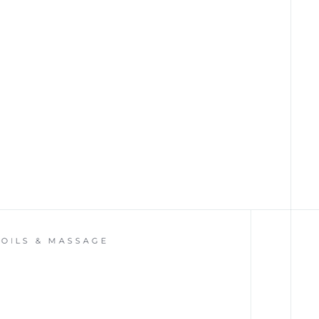
 & MASSAGE
C