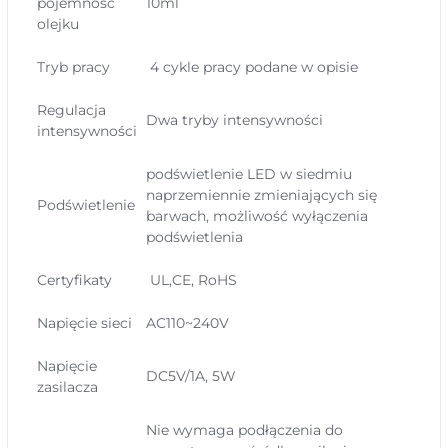
pojemność
10ml
olejku
Tryb pracy
4 cykle pracy podane w opisie
Regulacja
Dwa tryby intensywności
intensywności
podświetlenie LED w siedmiu
naprzemiennie zmieniających się
Podświetlenie
barwach, możliwość wyłączenia
podświetlenia
Certyfikaty
UL,CE, RoHS
Napięcie sieci
AC110~240V
Napięcie
DC5V/1A, 5W
zasilacza
Nie wymaga podłączenia do