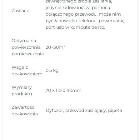
zewnętrznego źródła zasilania,
jedynie ładowania za pomocą
Zasilacz
dołączonego przewodu, może nim
być ładowarka telefonu, powerbank,
port usb w komputerze itp.
Optymalna
2
powierzchnia
20~30m
pomieszczenia
Waga z
0,5 kg
opakowaniem
Wymiary
70 x 110 x 110mm
produktu
Zawartość
Dyfuzor, przewód zasilający, pipeta
opakowania