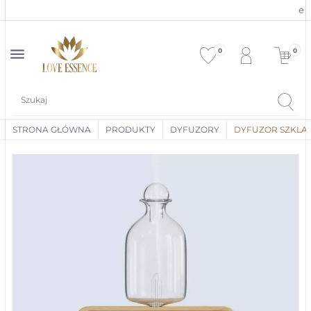
ekspe
menu
0
0
STRONA GŁÓWNA
PRODUKTY
DYFUZORY
DYFUZOR SZKLA