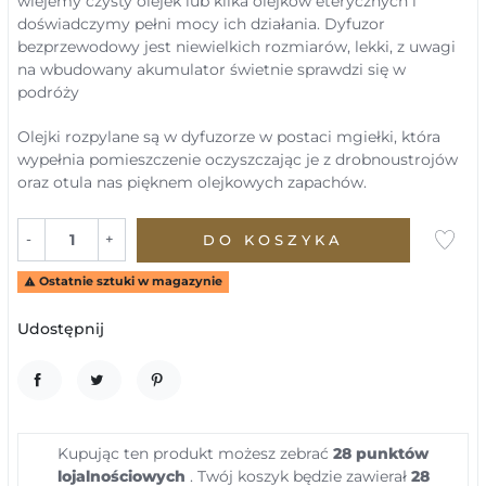
wlejemy czysty olejek lub kilka olejków eterycznych i
doświadczymy pełni mocy ich działania. Dyfuzor
bezprzewodowy jest niewielkich rozmiarów, lekki, z uwagi
na wbudowany akumulator świetnie sprawdzi się w
podróży
Olejki rozpylane są w dyfuzorze w postaci mgiełki, która
wypełnia pomieszczenie oczyszczając je z drobnoustrojów
oraz otula nas pięknem olejkowych zapachów.
-
+
DO KOSZYKA
Ostatnie sztuki w magazynie

Udostępnij
UDOSTĘPNIJ
TWEETUJ
PINTEREST
Kupując ten produkt możesz zebrać
28
punktów
lojalnościowych
. Twój koszyk będzie zawierał
28