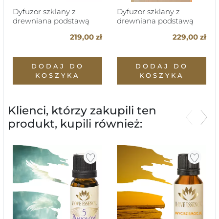
Dyfuzor szklany z
Dyfuzor szklany z
drewniana podstawą
drewniana podstawą
Walec
Lampka
219,00 zł
229,00 zł
DODAJ DO
DODAJ DO
KOSZYKA
KOSZYKA
Klienci, którzy zakupili ten
produkt, kupili również:
Poprzed
Nas