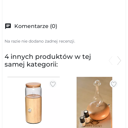
chat
Komentarze (0)
Na razie nie dodano żadnej recenzji.
4 innych produktów w tej
samej kategorii:
Poprzed
Nas