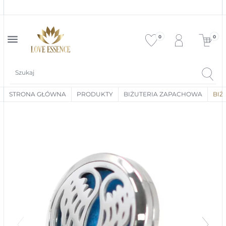
ek
menu
0
0
STRONA GŁÓWNA
PRODUKTY
BIŻUTERIA ZAPACHOWA
BIŻ