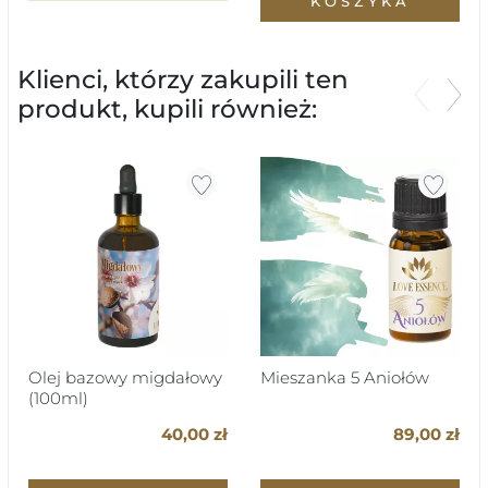
KOSZYKA
Klienci, którzy zakupili ten
produkt, kupili również:
Poprzed
Nas
Olej bazowy migdałowy
Mieszanka 5 Aniołów
(100ml)
40,00 zł
89,00 zł