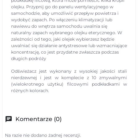
podkładkę filcową, która może pomieścić kilka kropli
olejku. Przypnij go do panelu wentylacyjnego w
samochodzie, aby umożliwić przepływ powietrza i
wydobyć zapach. Po włączeniu klimatyzacji lub
nawiewu do wnętrza samochodu uwalnia się
naturalny zapach wybranego olejku eterycznego. W
zależności od tego, jaki olejek wybierzesz będzie
uwalniać się działanie antystresowe lub wzmacniające
koncentrację, co jest przydatne zwłaszcza podczas
długich podróży
Odświeżacz jest wykonany z wysokiej jakości stali
nierdzewnej i jest w komplecie z 10 zmywalnymi
(wielokrotnego użytku) filcowymi podkładkami w
różnych kolorach.
chat
Komentarze (0)
Na razie nie dodano żadnej recenzji.